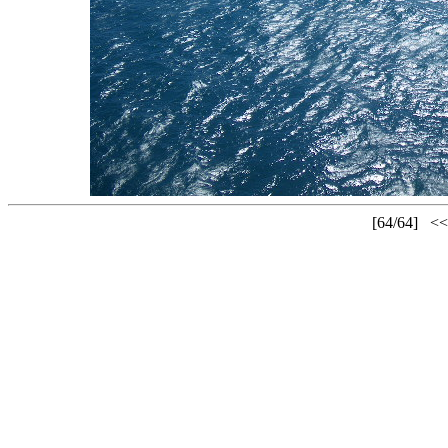
[64/64]
<<